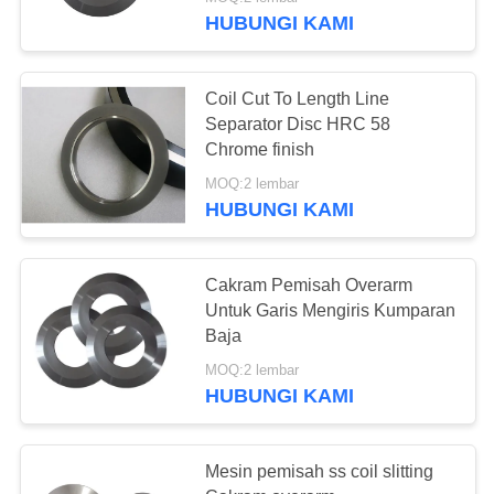
HUBUNGI KAMI
KONTROL
KUALITAS
Coil Cut To Length Line
Separator Disc HRC 58
BERITA
Chrome finish
MOQ:2 lembar
HUBUNGI KAMI
KASUS-
KASUS
Cakram Pemisah Overarm
Untuk Garis Mengiris Kumparan
MINTA
Baja
KUTIPAN
MOQ:2 lembar
HUBUNGI KAMI
SITEMAP
Mesin pemisah ss coil slitting