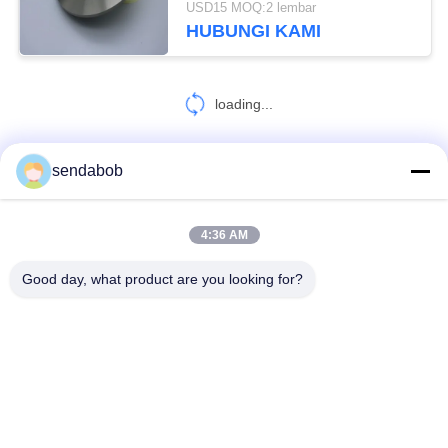
USD15 MOQ:2 lembar
HUBUNGI KAMI
loading...
sendabob
HUBUNGI KAMI!
4:36 AM
Bad Request
Semua
Good day, what product are you looking for?
Pisau Geser Hidraulik
Pisau Geser Lembaran Logam
Rotary Slitter Blades
Pisau Gunting Geser
Pisau Geser Terbang
Pisau Geser Baja