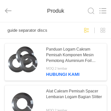
Senda
Group
Co.，
Produk
Ltd.
All
Rights
Reserved.
RUMAH
guide separator discs
PRODUK
Panduan Logam Cakram
Pemisah Komponen Mesin
VIDEO
Pemotong Aluminium Foil
GCr15
MOQ:2 lembar
TENTANG
HUBUNGI KAMI
KAMI
Alat Cakram Pemisah Spacer
TUR
Lembaran Logam Bagian Slitter
PABRIK
MOQ:2 lembar