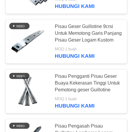
HUBUNGI KAMI
KONTROL
KUALITAS
Pisau Geser Guillotine 9crsi
Untuk Memotong Garis Panjang
BERITA
Pisau Geser Logam Kustom
MOQ:1 buah
HUBUNGI KAMI
KASUS-
KASUS
Pisau Pengganti Pisau Geser
Buaya Kekerasan Tinggi Untuk
MINTA
Pemotong geser Guillotine
KUTIPAN
MOQ:1 buah
HUBUNGI KAMI
SITEMAP
Pisau Pengasah Pisau