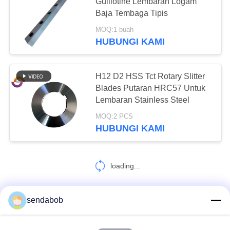
KEBIJAKAN
Guillotine Lembaran Logam
Baja Tembaga Tipis
PRIVASI
MOQ:1 buah
HUBUNGI KAMI
H12 D2 HSS Tct Rotary Slitter
Blades Putaran HRC57 Untuk
Lembaran Stainless Steel
MOQ:2 PCS
HUBUNGI KAMI
loading...
sendabob
HUBUNGI KAMI!