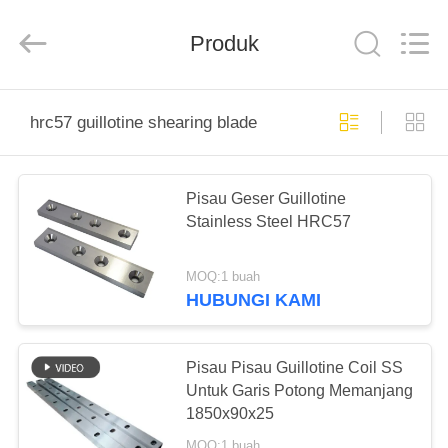
Senda
Group
Co.，
Produk
Ltd.
All
Rights
Reserved.
RUMAH
hrc57 guillotine shearing blade
PRODUK
Pisau Geser Guillotine
Stainless Steel HRC57
VIDEO
MOQ:1 buah
TENTANG
HUBUNGI KAMI
KAMI
Pisau Pisau Guillotine Coil SS
TUR
Untuk Garis Potong Memanjang
1850x90x25
PABRIK
MOQ:1 buah