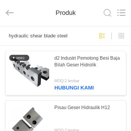
Senda
Group
Co.，
Produk
Ltd.
All
Rights
Reserved.
RUMAH
hydraulic shear blade steel
PRODUK
d2 Industri Pemotong Besi Baja
Bilah Geser Hidrolik
VIDEO
MOQ:2 lembar
TENTANG
HUBUNGI KAMI
KAMI
Pisau Geser Hidraulik H12
TUR
PABRIK
MOQ:2 lembar