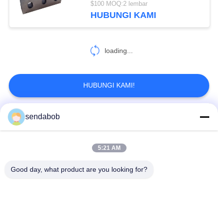
$100 MOQ:2 lembar
HUBUNGI KAMI
loading...
HUBUNGI KAMI!
sendabob
Bad Request
Semua
5:21 AM
Pisau Geser Hidraulik
Pisau Geser Lembaran Logam
Good day, what product are you looking for?
Rotary Slitter Blades
Pisau Gunting Geser
Pisau Geser Terbang
Pisau Geser Baja