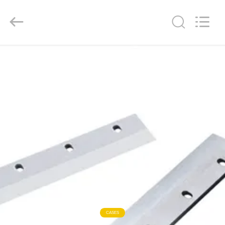
Senda
Group
Co.，
Ltd.
All
Rights
Reserved.
RUMAH
PRODUK
VIDEO
TENTANG
KAMI
TUR
PABRIK
CASES