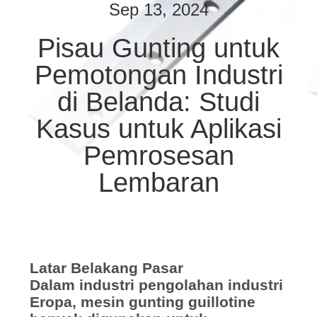
Sep 13, 2024
KONTROL
Pisau Gunting untuk
KUALITAS
Pemotongan Industri
BERITA
di Belanda: Studi
Kasus untuk Aplikasi
KASUS-
Pemrosesan
KASUS
Lembaran
MINTA
KUTIPAN
Latar Belakang Pasar
SITEMAP
Dalam industri pengolahan industri
Eropa, mesin gunting guillotine