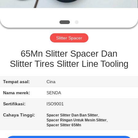
KONTROL
KUALITAS
Slitter Spacer
BERITA
65Mn Slitter Spacer Dan
KASUS-
Slitter Tires Slitter Line Tooling
KASUS
Tempat asal:
Cina
MINTA
Nama merek:
SENDA
KUTIPAN
Sertifikasi:
ISO9001
Cahaya Tinggi:
,
Spacer Slitter Dan Ban Slitter
SITEMAP
,
Spacer Ringan Untuk Mesin Slitter
Spacer Slitter 65Mn