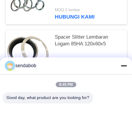
MOQ:2 lembar
HUBUNGI KAMI
Spacer Slitter Lembaran
Logam 85HA 120x60x5
MOQ:2 lembar
sendabob
HUBUNGI KAMI
8:45 PM
Bad Request
Semua
Good day, what product are you looking for?
Pisau Geser Hidraulik
Pisau Geser Lembaran Logam
Rotary Slitter Blades
Pisau Gunting Geser