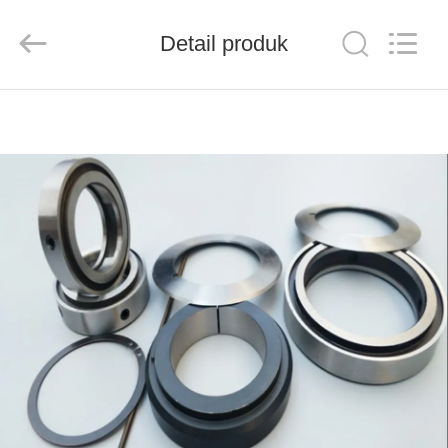
Senda
Group
Co.，
Detail produk
Ltd.
All
Rights
Reserved.
RUMAH
PRODUK
VIDEO
TENTANG
KAMI
TUR
PABRIK