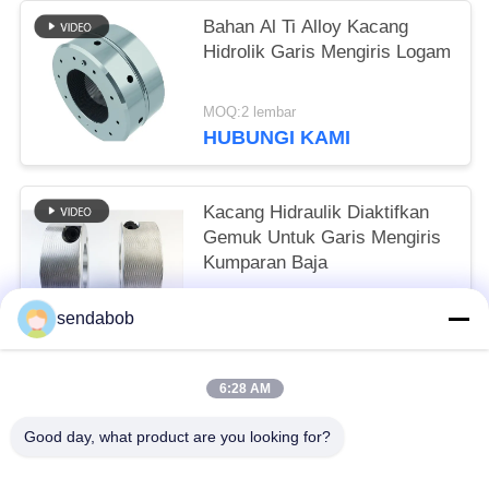
Bahan Al Ti Alloy Kacang
Hidrolik Garis Mengiris Logam
MOQ:2 lembar
HUBUNGI KAMI
Kacang Hidraulik Diaktifkan
Gemuk Untuk Garis Mengiris
Kumparan Baja
MOQ:2 lembar
sendabob
HUBUNGI KAMI
6:28 AM
Bad Request
Semua
Good day, what product are you looking for?
Pisau Geser Hidraulik
Pisau Geser Lembaran Logam