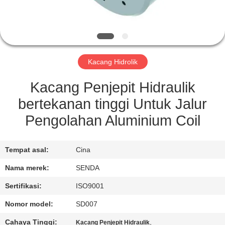
KONTROL
KUALITAS
Kacang Hidrolik
BERITA
Kacang Penjepit Hidraulik
KASUS-
bertekanan tinggi Untuk Jalur
KASUS
Pengolahan Aluminium Coil
MINTA
Tempat asal:
Cina
KUTIPAN
Nama merek:
SENDA
Sertifikasi:
ISO9001
SITEMAP
Nomor model:
SD007
Cahaya Tinggi:
,
Kacang Penjepit Hidraulik