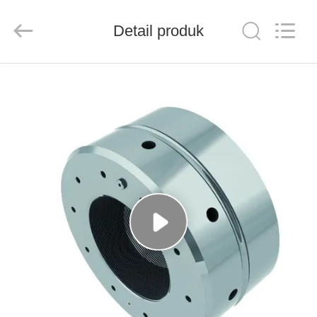
Senda
Group
Co.，
Detail produk
Ltd.
All
Rights
Reserved.
RUMAH
PRODUK
VIDEO
TENTANG
KAMI
TUR
PABRIK