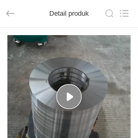
Senda
Group
Co.，
Detail produk
Ltd.
All
Rights
Reserved.
RUMAH
PRODUK
VIDEO
TENTANG
KAMI
TUR
PABRIK