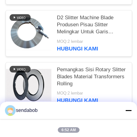
D2 Slitter Machine Blade
Produsen Pisau Slitter
Melingkar Untuk Garis
Pelapisan Tinplate
MOQ:2 lembar
HUBUNGI KAMI
Pemangkas Sisi Rotary Slitter
Blades Material Transformers
Rolling
MOQ:2 lembar
HUBUNGI KAMI
sendabob
Bad Request
Semua
6:52 AM