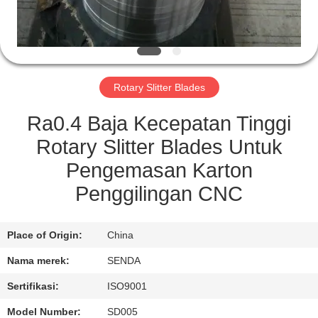
KONTROL
KUALITAS
Rotary Slitter Blades
BERITA
Ra0.4 Baja Kecepatan Tinggi
KASUS-
Rotary Slitter Blades Untuk
KASUS
Pengemasan Karton
Penggilingan CNC
MINTA
KUTIPAN
Place of Origin:
China
Nama merek:
SENDA
SITEMAP
Sertifikasi:
ISO9001
Model Number:
SD005