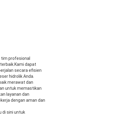
 tim profesional
terbaik.Kami dapat
rjalan secara efisien
er hidrolik Anda.
baik merawat dan
ikan untuk memastikan
kan layanan dan
bekerja dengan aman dan
di sini untuk