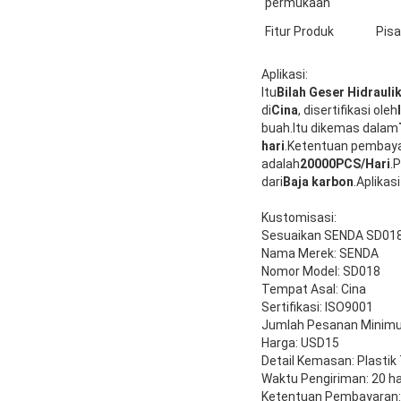
permukaan
Fitur Produk
Pisa
Aplikasi:
Itu
Bilah Geser Hidrauli
di
Cina
, disertifikasi oleh
buah.Itu dikemas dalam
hari
.Ketentuan pembaya
adalah
20000PCS/Hari
.
dari
Baja karbon
.Aplikas
Kustomisasi:
Sesuaikan SENDA SD018 
Nama Merek: SENDA
Nomor Model: SD018
Tempat Asal: Cina
Sertifikasi: ISO9001
Jumlah Pesanan Minimu
Harga: USD15
Detail Kemasan: Plastik 
Waktu Pengiriman: 20 ha
Ketentuan Pembayaran: