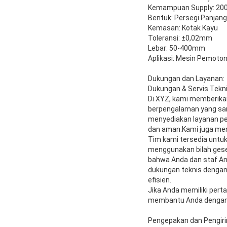
Kemampuan Supply: 20
Bentuk: Persegi Panjang
Kemasan: Kotak Kayu
Toleransi: ±0,02mm
Lebar: 50-400mm
Aplikasi: Mesin Pemoton
Dukungan dan Layanan:
Dukungan & Servis Tekni
Di XYZ, kami memberikan
berpengalaman yang san
menyediakan layanan pe
dan aman.Kami juga men
Tim kami tersedia untu
menggunakan bilah gese
bahwa Anda dan staf An
dukungan teknis dengan 
efisien.
Jika Anda memiliki pert
membantu Anda dengan p
Pengepakan dan Pengir