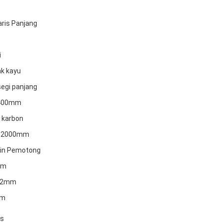
aris Panjang
i
k kayu
egi panjang
400mm
 karbon
-2000mm
in Pemotong
am
02mm
am
es