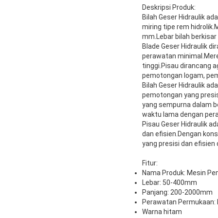
Deskripsi Produk:
Bilah Geser Hidraulik ad
miring tipe rem hidrolik
mm.Lebar bilah berkisar
Blade Geser Hidraulik d
perawatan minimal.Mere
tinggi.Pisau dirancang 
pemotongan logam, pemo
Bilah Geser Hidraulik a
pemotongan yang presis
yang sempurna dalam be
waktu lama dengan per
Pisau Geser Hidraulik a
dan efisien.Dengan kon
yang presisi dan efisien
Fitur:
Nama Produk: Mesin Pem
Lebar: 50-400mm
Panjang: 200-2000mm
Perawatan Permukaan: 
Warna hitam