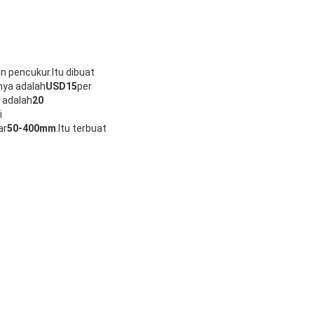
in pencukur.Itu dibuat
nya adalah
USD15
per
 adalah
20
i
ar
50-400mm
.Itu terbuat