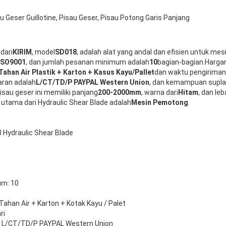
u Geser Guillotine, Pisau Geser, Pisau Potong Garis Panjang
k
dari
KIRIM
, model
SD018
, adalah alat yang andal dan efisien untuk mes
ISO9001
, dan jumlah pesanan minimum adalah
10
bagian-bagian.Harga
Tahan Air Plastik + Karton + Kasus Kayu/Pallet
dan waktu pengiriman
ran adalah
L/CT/TD/P PAYPAL Western Union
, dan kemampuan supla
Pisau geser ini memiliki panjang
200-2000mm
, warna dari
Hitam
, dan leb
i utama dari Hydraulic Shear Blade adalah
Mesin Pemotong
.
Hydraulic Shear Blade
m: 10
Tahan Air + Karton + Kotak Kayu / Palet
ri
 L/CT/TD/P PAYPAL Western Union