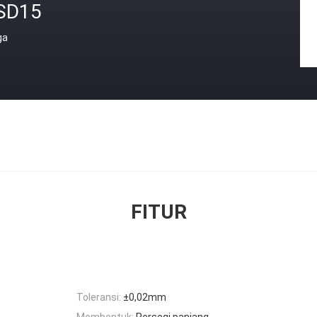
SD15
ga
FITUR
Toleransi:
±0,02mm
Membentuk:
Persegi panjang