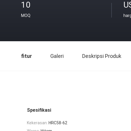
10
U
MOQ
har
fitur
Galeri
Deskripsi Produk
Spesifikasi
Kekerasan:
HRC58-62
Warna:
Hitam