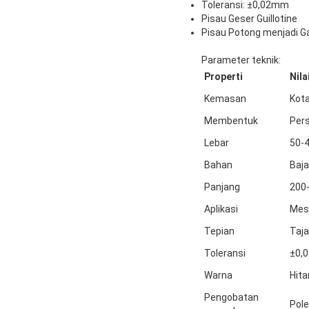
Toleransi: ±0,02mm
Pisau Geser Guillotine
Pisau Potong menjadi G
Parameter teknik:
Properti
Nila
Kemasan
Kota
Membentuk
Pers
Lebar
50-
Bahan
Baja
Panjang
200
Aplikasi
Mes
Tepian
Taj
Toleransi
±0,
Warna
Hit
Pengobatan
Pol