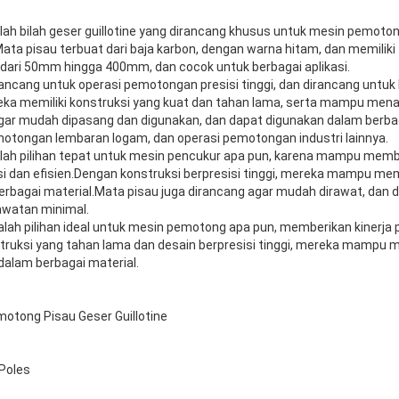
alah bilah geser guillotine yang dirancang khusus untuk mesin pemotong
.Mata pisau terbuat dari baja karbon, dengan warna hitam, dan memiliki 
 dari 50mm hingga 400mm, dan cocok untuk berbagai aplikasi.
irancang untuk operasi pemotongan presisi tinggi, dan dirancang untu
ka memiliki konstruksi yang kuat dan tahan lama, serta mampu men
agar mudah dipasang dan digunakan, dan dapat digunakan dalam berbag
tongan lembaran logam, dan operasi pemotongan industri lainnya.
dalah pilihan tepat untuk mesin pencukur apa pun, karena mampu membe
i dan efisien.Dengan konstruksi berpresisi tinggi, mereka mampu me
rbagai material.Mata pisau juga dirancang agar mudah dirawat, dan 
awatan minimal.
dalah pilihan ideal untuk mesin pemotong apa pun, memberikan kinerj
struksi yang tahan lama dan desain berpresisi tinggi, mereka mampu
 dalam berbagai material.
otong Pisau Geser Guillotine
Poles