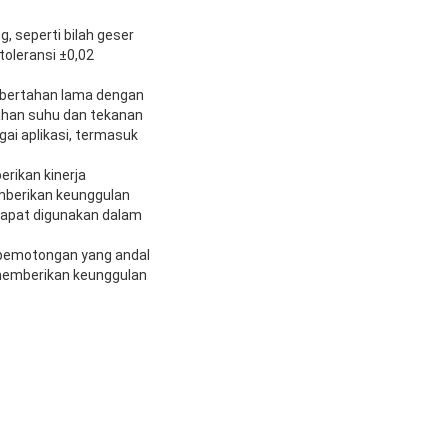
, seperti bilah geser
toleransi ±0,02
k bertahan lama dengan
ahan suhu dan tekanan
ai aplikasi, termasuk
rikan kinerja
mberikan keunggulan
dapat digunakan dalam
a pemotongan yang andal
 memberikan keunggulan